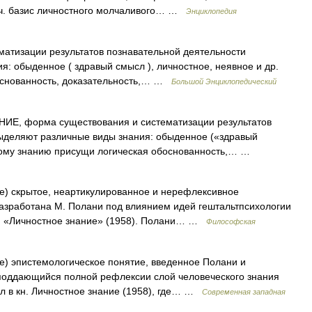
ич. базис личностного молчаливого… …
Энциклопедия
атизации результатов познавательной деятельности
: обыденное ( здравый смысл ), личностное, неявное и др.
основанность, доказательность,… …
Большой Энциклопедический
ИЕ, форма существования и систематизации результатов
Выделяют различные виды знания: обыденное («здравый
чному знанию присущи логическая обоснованность,… …
dge) скрытое, неартикулированное и нерефлексивное
разработана М. Полани под влиянием идей гештальтпсихологии
кн. «Личностное знание» (1958). Полани… …
Философская
dge) эпистемологическое понятие, введенное Полани и
поддающийся полной рефлексии слой человеческого знания
л в кн. Личностное знание (1958), где… …
Современная западная