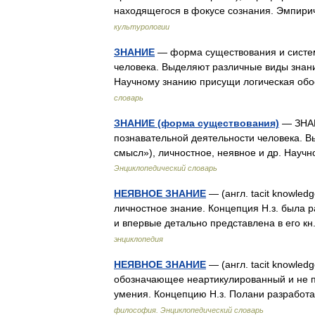
находящегося в фокусе сознания. Эмпир
культурологии
ЗНАНИЕ
— форма существования и систем
человека. Выделяют различные виды знания
Научному знанию присущи логическая об
словарь
ЗНАНИЕ (форма существования)
— ЗНАН
познавательной деятельности человека. 
смысл»), личностное, неявное и др. Нау
Энциклопедический словарь
НЕЯВНОЕ ЗНАНИЕ
— (англ. tacit knowle
личностное знание. Концепция Н.з. была 
и впервые детально представлена в его 
энциклопедия
НЕЯВНОЕ ЗНАНИЕ
— (англ. tacit knowle
обозначающее неартикулированный и не 
умения. Концепцию Н.з. Полани разработа
философия. Энциклопедический словарь