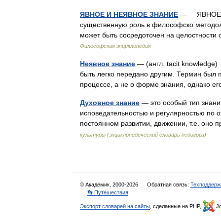
ЯВНОЕ И НЕЯВНОЕ ЗНАНИЕ
— ЯВНОЕ И 
существенную роль в философско методол
может быть сосредоточен на целостности
Философская энциклопедия
Неявное знание
— (англ. tacit knowledge)
быть легко передано другим. Термин был 
процессе, а не о форме знания, однако
Духовное знание
— это особый тип знани
исповедательностью и регулярностью по о
постоянном развитии, движении, т.е. оно
культуры (энциклопедический словарь педагога)
© Академик, 2000-2026
Обратная связь:
Техподдерж
👣 Путешествия
Экспорт словарей на сайты
, сделанные на PHP,
Jo