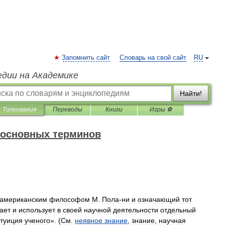
Запомнить сайт
Словарь на свой сайт
RU
едии на Академике
Найти!
Толкования
Переводы
Книги
Игры ⚽
 основных терминов
американским
философом
М
.
Пола
-
ни
и
означающий
тот
ает
и
использует
в
своей
научной
деятельности
отдельный
туиция
ученого
». (
См
.
неявное
знание
,
знание
,
научная