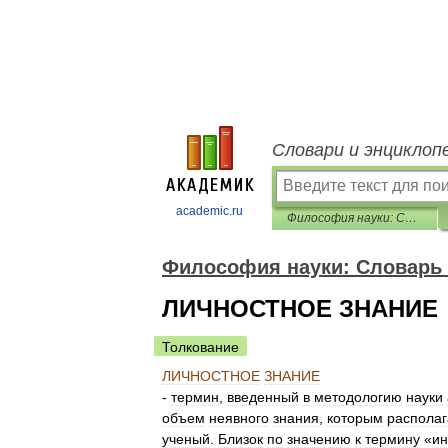
Словари и энциклоп
academic.ru
Философия науки: Словарь основных терминов
Философия науки: Словарь
ЛИЧНОСТНОЕ ЗНАНИЕ
Толкование
ЛИЧНОСТНОЕ
ЗНАНИЕ
-
термин
,
введенный
в
методологию
науки
объем
неявного
знания
,
которым
располаг
ученый
.
Близок
по
значению
к
термину
«
ин