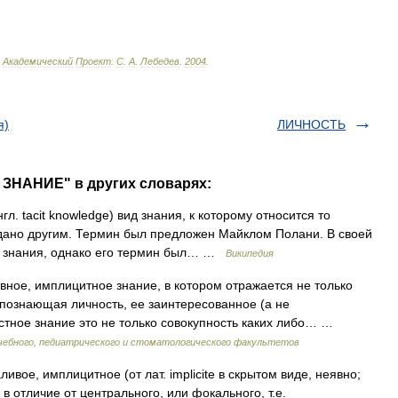
Академический
Проект
.
С
.
А
.
Лебедев
.
2004
.
я)
ЛИЧНОСТЬ
ЗНАНИЕ" в других словарях:
л. tacit knowledge) вид знания, к которому относится то
едано другим. Термин был предложен Майклом Полани. В своей
ме знания, однако его термин был… …
Википедия
ное, имплицитное знание, в котором отражается не только
 познающая личность, ее заинтересованное (а не
стное знание это не только совокупность каких либо… …
чебного, педиатрического и стоматологического факультетов
, имплицитное (от лат. implicite в скрытом виде, неявно;
в отличие от центрального, или фокального, т.е.