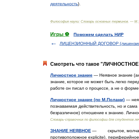
деятельность
).
Философия
науки:
Словарь
основных
терминов
. —
М
.
:
Игры ⚽
Поможем сделать НИР
ЛИЦЕНЗИОННЫЙ ДОГОВОР (лицензи
Смотреть что такое "ЛИЧНОСТНОЕ 
Личностное знание
— Неявное знание (анг
знание, которое не может быть легко пер
работе он писал о процессе, а не о фор
Личностное знание (по М.Полани)
— неяв
познаваемая действительность, но и сама
безразличное) отношение к знанию. Лично
Словарь-справочник по философии для студентов ле
ЗНАНИЕ НЕЯВНОЕ
— скрытое, молчаливое
противоположное explicite), периферийное 