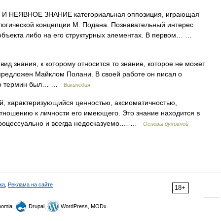
НЕЯВНОЕ ЗНАНИЕ категориальная оппозиция, играющая
огической концепции М. Подана. Познавательный интерес
 объекта либо на его структурных элементах. В первом… …
 вид знания, к которому относится то знание, которое не может
предложен Майклом Полани. В своей работе он писал о
 его термин был… …
Википедия
й, характеризующийся ценностью, аксиоматичностью,
тношению к личности его имеющего. Это знание находится в
 процессуально и всегда недосказуемо.… …
Основы духовной
ка
,
Реклама на сайте
18+
omla,
Drupal,
WordPress, MODx.